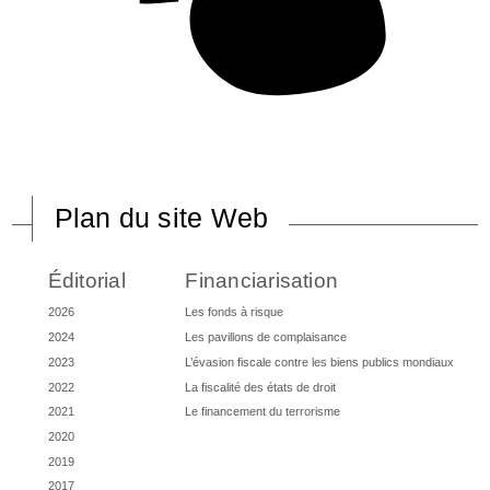
Plan du site Web
Éditorial
Financiarisation
2026
Les fonds à risque
2024
Les pavillons de complaisance
2023
L’évasion fiscale contre les biens publics mondiaux
2022
La fiscalité des états de droit
2021
Le financement du terrorisme
2020
2019
2017