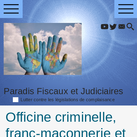
Paradis Fiscaux et Judiciaires
Lutter contre les législations de complaisance
Officine criminelle,
franc-maçonnerie et