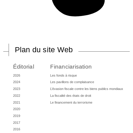
Plan du site Web
Éditorial
Financiarisation
2026
Les fonds à risque
2024
Les pavillons de complaisance
2023
L’évasion fiscale contre les biens publics mondiaux
2022
La fiscalité des états de droit
2021
Le financement du terrorisme
2020
2019
2017
2016