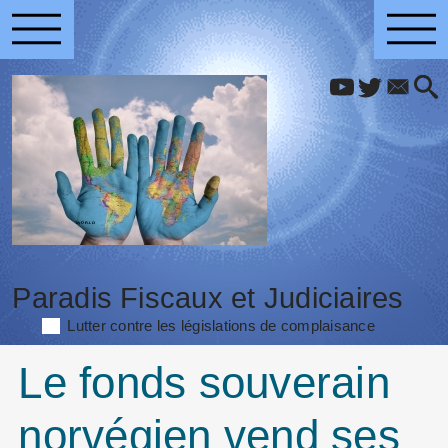
Paradis Fiscaux et Judiciaires
Lutter contre les législations de complaisance
Le fonds souverain
norvégien vend ses