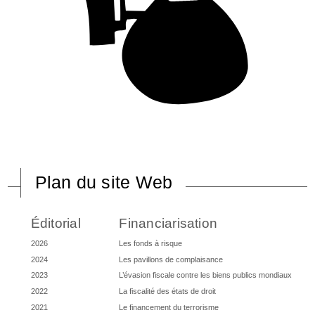
Plan du site Web
Éditorial
Financiarisation
2026
Les fonds à risque
2024
Les pavillons de complaisance
2023
L’évasion fiscale contre les biens publics mondiaux
2022
La fiscalité des états de droit
2021
Le financement du terrorisme