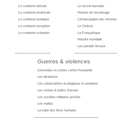
Le continent africain
Le secret bancaire
Le continent américain
Histoire de l’esclavage
Le continent asiatique
L’émancipation des femmes
Le continent européen
Le Cinéma
Le continent océanien
La Françafrique
Histoire mondiale
Les paradis fiscaux
Guerres & violences
Génocides et crimes contre l’humanité
Les dictatures
Les catastrophes écologiques & sanitaires
Les ventes & trafics d’armes
Les sociétés militaires privées
Les mafias
La traite des êtres humains