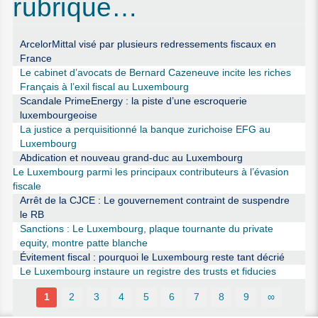
rubrique…
ArcelorMittal visé par plusieurs redressements fiscaux en
France
Le cabinet d’avocats de Bernard Cazeneuve incite les riches
Français à l’exil fiscal au Luxembourg
Scandale PrimeEnergy : la piste d’une escroquerie
luxembourgeoise
La justice a perquisitionné la banque zurichoise EFG au
Luxembourg
Abdication et nouveau grand-duc au Luxembourg
Le Luxembourg parmi les principaux contributeurs à l’évasion
fiscale
Arrêt de la CJCE : Le gouvernement contraint de suspendre
le RB
Sanctions : Le Luxembourg, plaque tournante du private
equity, montre patte blanche
Évitement fiscal : pourquoi le Luxembourg reste tant décrié
Le Luxembourg instaure un registre des trusts et fiducies
1
2
3
4
5
6
7
8
9
∞