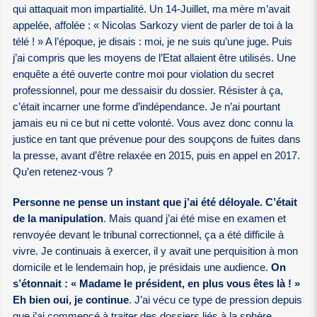
qui attaquait mon impartialité. Un 14-Juillet, ma mère m’avait
appelée, affolée : « Nicolas Sarkozy vient de parler de toi à la
télé ! » A l’époque, je disais : moi, je ne suis qu’une juge. Puis
j’ai compris que les moyens de l’Etat allaient être utilisés. Une
enquête a été ouverte contre moi pour violation du secret
professionnel, pour me dessaisir du dossier. Résister à ça,
c’était incarner une forme d’indépendance. Je n’ai pourtant
jamais eu ni ce but ni cette volonté. Vous avez donc connu la
justice en tant que prévenue pour des soupçons de fuites dans
la presse, avant d’être relaxée en 2015, puis en appel en 2017.
Qu’en retenez-vous ?
Personne ne pense un instant que j’ai été déloyale. C’était
de la manipulation
. Mais quand j’ai été mise en examen et
renvoyée devant le tribunal correctionnel, ça a été difficile à
vivre. Je continuais à exercer, il y avait une perquisition à mon
domicile et le lendemain hop, je présidais une audience.
On
s’étonnait : « Madame le président, en plus vous êtes là ! »
Eh bien oui, je continue
. J’ai vécu ce type de pression depuis
que j’ai commencé à traiter des dossiers liés à la sphère