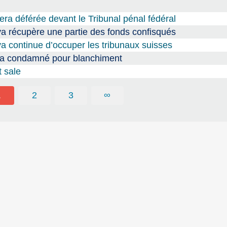
sera déférée devant le Tribunal pénal fédéral
a récupère une partie des fonds confisqués
 continue d’occuper les tribunaux suisses
va condamné pour blanchiment
t sale
1
2
3
∞