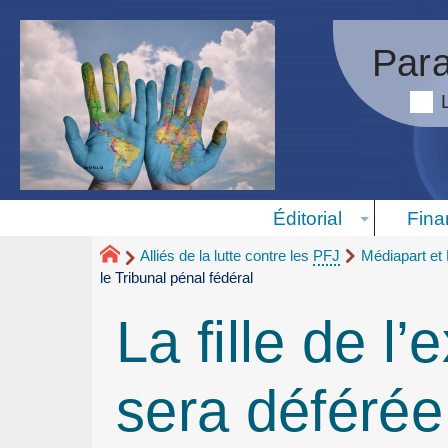
Para
Éditorial
Fina
Alliés de la lutte contre les
PFJ
Médiapart et
le Tribunal pénal fédéral
La fille de 
sera déférée