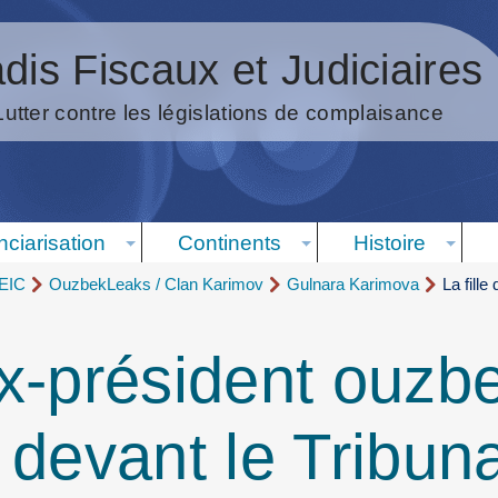
dis Fiscaux et Judiciaires
Lutter contre les législations de complaisance
nciarisation
Continents
Histoire
 EIC
OuzbekLeaks / Clan Karimov
Gulnara Karimova
La fill
l’ex-président ouz
 devant le Tribun