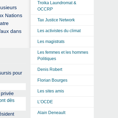
Troika Laundromat &
lusieurs
OCCRP
ux Nations
Tax Justice Network
atre
faux dans
Les activistes du climat
Les magistrats
Les femmes et les hommes
Politiques
Denis Robert
sursis pour
Florian Bourges
Les sites amis
 privée
ont dès
L’OCDE
Alain Deneault
ésident