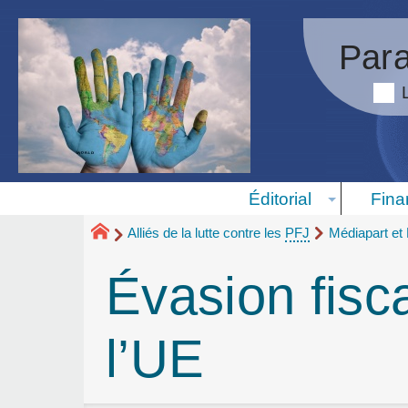
Para
Éditorial
Fina
Alliés de la lutte contre les
PFJ
Médiapart et
Évasion fisca
l’UE