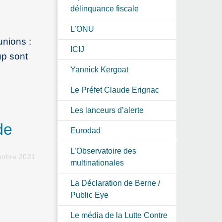
délinquance fiscale
L’ONU
nions :
ICIJ
up sont
Yannick Kergoat
Le Préfet Claude Erignac
Les lanceurs d’alerte
de
Eurodad
L’Observatoire des
embre 2021
multinationales
La Déclaration de Berne /
Public Eye
Le média de la Lutte Contre