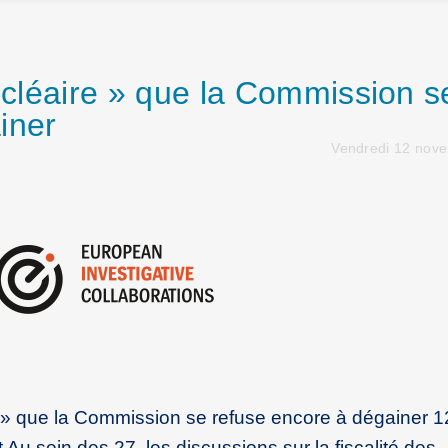
nucléaire » que la Commission s
iner
Vendredi 12 nov
re » que la Commission se refuse encore à dégainer 1
 sein des 27, les discussions sur la fiscalité des