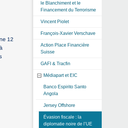
le Blanchiment et le
Financement du Terrorisme
Vincent Piolet
François-Xavier Verschave
nne 12
Action Place Financière
à
Suisse
s
GAFI & Tracfin
Médiapart et EIC
Banco Espirito Santo
Angola
Jersey Offshore
Évasion fiscale : la
diplomatie noire de l’UE