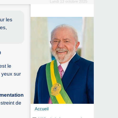
Lundi 13 octobre 2025
ur les
hes,
9
est le
 yeux sur
imentation
streint de
Accueil