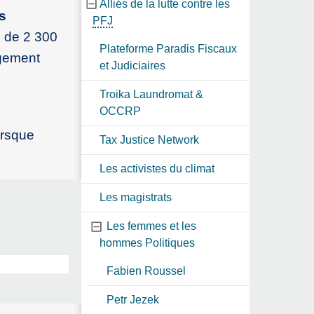
Alliés de la lutte contre les
s
PFJ
us de 2 300
Plateforme Paradis Fiscaux
agement
et Judiciaires
Troika Laundromat &
OCCRP
orsque
Tax Justice Network
Les activistes du climat
Les magistrats
Les femmes et les
hommes Politiques
Fabien Roussel
Petr Jezek