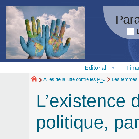
Para
Éditorial
Fina
Alliés de la lutte contre les
PFJ
Les femmes e
L’existence d
politique, pa