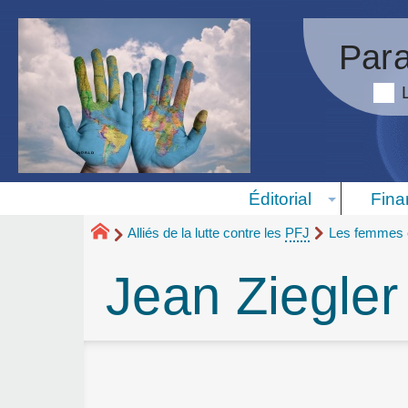
Para
Éditorial
Fina
Alliés de la lutte contre les
PFJ
Les femmes e
Jean Ziegler