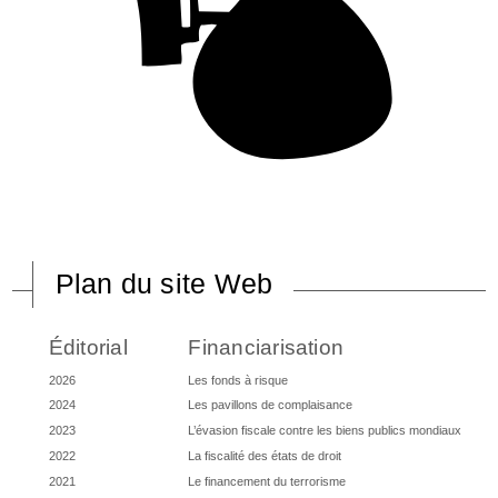
Plan du site Web
Éditorial
Financiarisation
2026
Les fonds à risque
2024
Les pavillons de complaisance
2023
L’évasion fiscale contre les biens publics mondiaux
2022
La fiscalité des états de droit
2021
Le financement du terrorisme