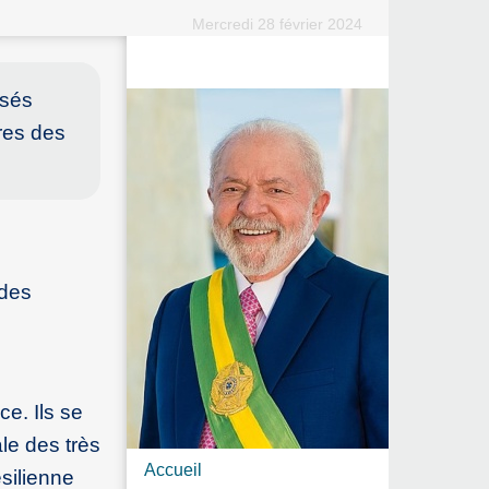
Mercredi 28 février 2024
isés
res des
 des
ce. Ils se
le des très
Accueil
ésilienne