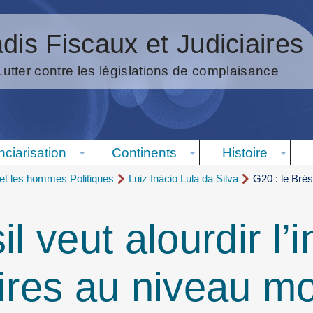
dis Fiscaux et Judiciaires
Lutter contre les législations de complaisance
nciarisation
Continents
Histoire
t les hommes Politiques
Luiz Inácio Lula da Silva
G20 : le Brési
il veut alourdir l’
aires au niveau m