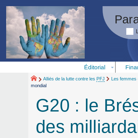
Para
Éditorial
Fina
Alliés de la lutte contre les
PFJ
Les femmes e
mondial
G20 : le Brés
des milliard