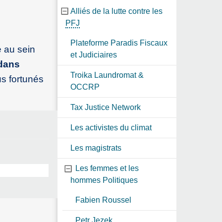
Alliés de la lutte contre les
PFJ
Plateforme Paradis Fiscaux
é au sein
et Judiciaires
 dans
Troika Laundromat &
lus fortunés
OCCRP
Tax Justice Network
Les activistes du climat
Les magistrats
Les femmes et les
hommes Politiques
Fabien Roussel
Petr Jezek