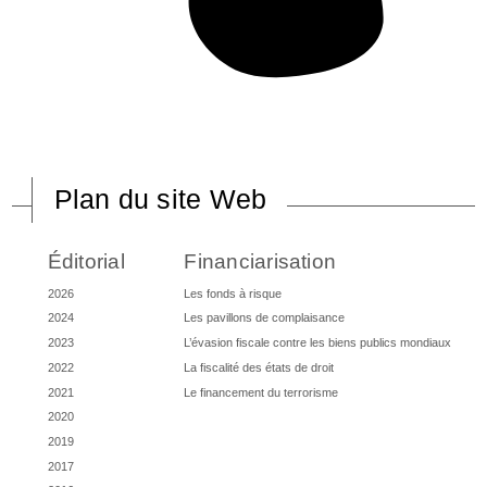
Plan du site Web
Éditorial
Financiarisation
2026
Les fonds à risque
2024
Les pavillons de complaisance
2023
L’évasion fiscale contre les biens publics mondiaux
2022
La fiscalité des états de droit
2021
Le financement du terrorisme
2020
2019
2017