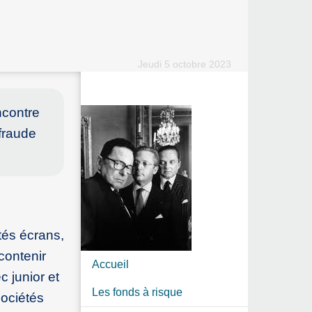
Jeudi 5 octobre 2023
ncontre
fraude
tés écrans,
contenir
Accueil
 junior et
Les fonds à risque
sociétés