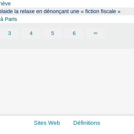
enève
aide la relaxe en dénonçant une « fiction fiscale »
à Paris
3
4
5
6
∞
Sites Web
Définitions