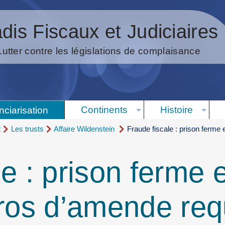
dis Fiscaux et Judiciaires
Lutter contre les législations de complaisance
Continents
Histoire
nciarisation
t
Les trusts
Affaire Wildenstein ‎
Fraude fiscale : prison ferme
e : prison ferme 
uros d’amende req