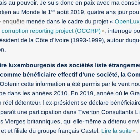
étais au pouvoir. Je suis donc en paix avec ma consci
er
etien au Monde le 1
août 2019, quatre ans jour pour
e enquête
menée dans le cadre du projet «
OpenLux
 corruption reporting project (OCCRP)
, interroge p
résident de la Côte d’Ivoire (1993-1999), autour duqu
on.
istre luxembourgeois des sociétés liste étrangeme
n comme bénéficiaire effectif d’une société, la C
Obtenir cette information a été permis par le vent n
urope dans les années 2010. En 2019, année où le G
réel détenteur, l’ex-président se déclare bénéficiaire
pparaît une participation dans Tiverton Consultants L
es Vierges britanniques, qui elle-même a détenu env
 et et filiale du groupe français Castel.
Lire la suite
.