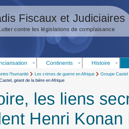
dis Fiscaux et Judiciaires
Lutter contre les législations de complaisance
nciarisation
Continents
Histoire
ntre l’humanité
Les crimes de guerre en Afrique
Groupe Castel
astel, géant de la bière en Afrique
ire, les liens sec
dent Henri Konan