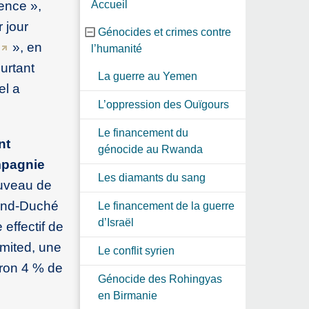
ence »,
Accueil
 jour
Génocides et crimes contre
», en
l’humanité
ourtant
La guerre au Yemen
el a
L’oppression des Ouïgours
Le financement du
nt
génocide au Rwanda
ompagnie
Les diamants du sang
ouveau de
rand-Duché
Le financement de la guerre
d’Israël
 effectif de
imited, une
Le conflit syrien
iron 4 % de
Génocide des Rohingyas
en Birmanie