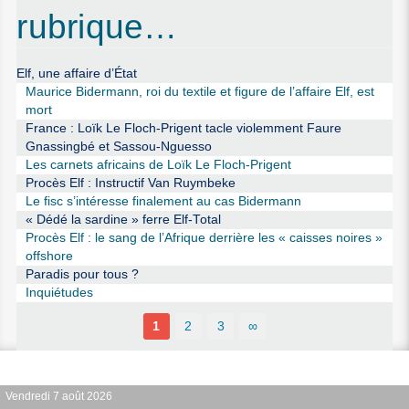
rubrique…
Elf, une affaire d’État
Maurice Bidermann, roi du textile et figure de l’affaire Elf, est
mort
France : Loïk Le Floch-Prigent tacle violemment Faure
Gnassingbé et Sassou-Nguesso
Les carnets africains de Loïk Le Floch-Prigent
Procès Elf : Instructif Van Ruymbeke
Le fisc s’intéresse finalement au cas Bidermann
« Dédé la sardine » ferre Elf-Total
Procès Elf : le sang de l’Afrique derrière les « caisses noires »
offshore
Paradis pour tous ?
Inquiétudes
1
2
3
∞
Vendredi 7 août 2026