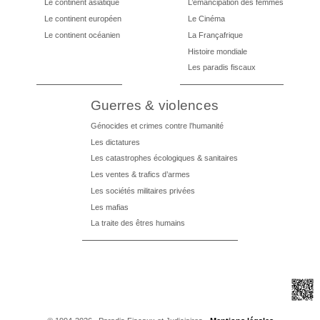
Le continent asiatique
L’émancipation des femmes
Le continent européen
Le Cinéma
Le continent océanien
La Françafrique
Histoire mondiale
Les paradis fiscaux
Guerres & violences
Génocides et crimes contre l’humanité
Les dictatures
Les catastrophes écologiques & sanitaires
Les ventes & trafics d’armes
Les sociétés militaires privées
Les mafias
La traite des êtres humains