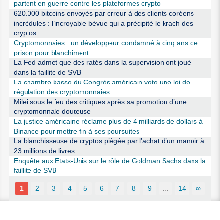
partent en guerre contre les plateformes crypto
620.000 bitcoins envoyés par erreur à des clients coréens
incrédules : l’incroyable bévue qui a précipité le krach des
cryptos
Cryptomonnaies : un développeur condamné à cinq ans de
prison pour blanchiment
La Fed admet que des ratés dans la supervision ont joué
dans la faillite de SVB
La chambre basse du Congrès américain vote une loi de
régulation des cryptomonnaies
Milei sous le feu des critiques après sa promotion d’une
cryptomonnaie douteuse
La justice américaine réclame plus de 4 milliards de dollars à
Binance pour mettre fin à ses poursuites
La blanchisseuse de cryptos piégée par l’achat d’un manoir à
23 millions de livres
Enquête aux Etats-Unis sur le rôle de Goldman Sachs dans la
faillite de SVB
1
2
3
4
5
6
7
8
9
…
14
∞