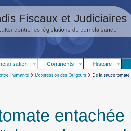
dis Fiscaux et Judiciaires
Lutter contre les législations de complaisance
nciarisation
Continents
Histoire
ntre l’humanité
L’oppression des Ouïgours
De la sauce tomate 
tomate entachée p