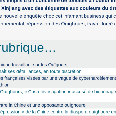
ns emplis d’un concentré de tomates à l’odeur in
 Xinjiang avec des étiquettes aux couleurs du d
e nouvelle enquête choc cet infamant business qui 
nnemental, répression des Ouïghours, travail forcé
rubrique…
nnique travaillant sur les Ouïgours
aît ses défaillances, en toute discrétion
tes françaises visées par une vague de cyberharcèlement
thlon
 Ouïghours, « Cash Investigation » accusé de bidonnage 
entre la Chine et une opposante ouïghoure
 répression » de la Chine contre la diaspora ouïghoure e