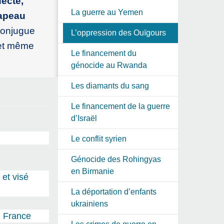
fecte,
La guerre au Yemen
rapeau
conjugue
L’oppression des Ouïgours
 et même
Le financement du
génocide au Rwanda
Les diamants du sang
Le financement de la guerre
d’Israël
Le conflit syrien
Génocide des Rohingyas
en Birmanie
et visé
La déportation d’enfants
ukrainiens
n France