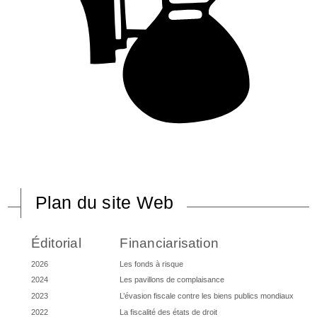
Plan du site Web
Éditorial
Financiarisation
2026
Les fonds à risque
2024
Les pavillons de complaisance
2023
L’évasion fiscale contre les biens publics mondiaux
2022
La fiscalité des états de droit