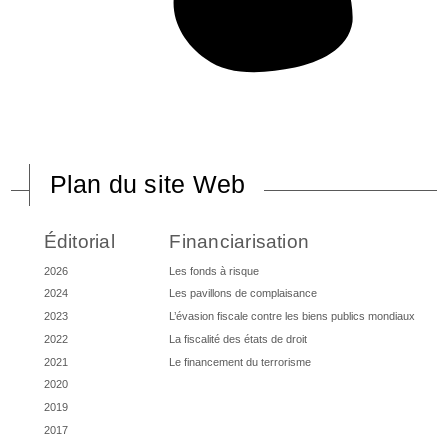
Plan du site Web
Éditorial
Financiarisation
2026
Les fonds à risque
2024
Les pavillons de complaisance
2023
L’évasion fiscale contre les biens publics mondiaux
2022
La fiscalité des états de droit
2021
Le financement du terrorisme
2020
2019
2017