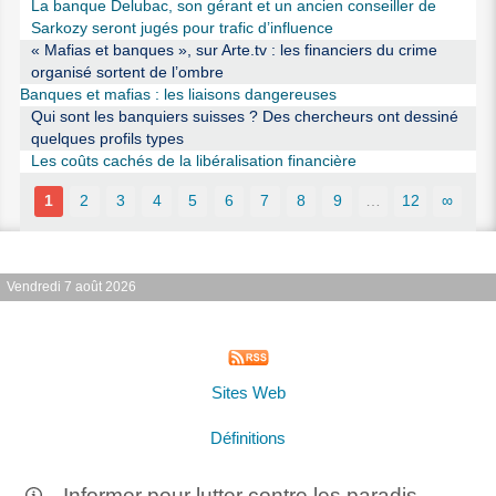
La banque Delubac, son gérant et un ancien conseiller de
Sarkozy seront jugés pour trafic d’influence
« Mafias et banques », sur Arte.tv : les financiers du crime
organisé sortent de l’ombre
Banques et mafias : les liaisons dangereuses
Qui sont les banquiers suisses ? Des chercheurs ont dessiné
quelques profils types
Les coûts cachés de la libéralisation financière
1
2
3
4
5
6
7
8
9
…
12
∞
Vendredi 7 août 2026
Sites Web
Définitions
Informer pour lutter contre les paradis