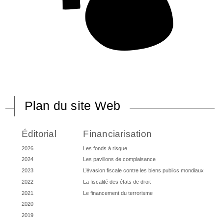
Plan du site Web
Éditorial
Financiarisation
2026
Les fonds à risque
2024
Les pavillons de complaisance
2023
L’évasion fiscale contre les biens publics mondiaux
2022
La fiscalité des états de droit
2021
Le financement du terrorisme
2020
2019