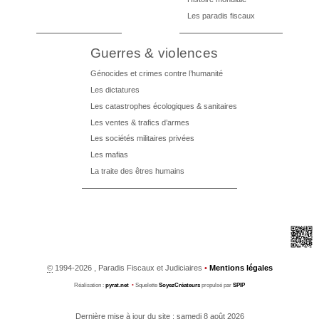
Les paradis fiscaux
Guerres & violences
Génocides et crimes contre l’humanité
Les dictatures
Les catastrophes écologiques & sanitaires
Les ventes & trafics d’armes
Les sociétés militaires privées
Les mafias
La traite des êtres humains
©
1994-2026 , Paradis Fiscaux et Judiciaires
•
Mentions légales
Réalisation :
pyrat.net
•
Squelette
SoyezCréateurs
propulsé par
SPIP
Dernière mise à jour du site : samedi 8 août 2026