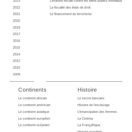
2023
L’évasion fiscale contre les biens publics mondiaux
2022
La fiscalité des états de droit
2021
Le financement du terrorisme
2020
2019
2017
2016
2015
2014
2012
2010
2009
Continents
Histoire
Le continent africain
Le secret bancaire
Le continent américain
Histoire de l’esclavage
Le continent asiatique
L’émancipation des femmes
Le continent européen
Le Cinéma
Le continent océanien
La Françafrique
Histoire mondiale