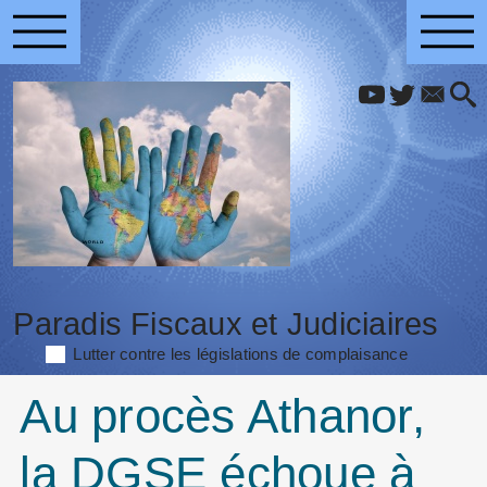
Paradis Fiscaux et Judiciaires
Lutter contre les législations de complaisance
Au procès Athanor,
la DGSE échoue à