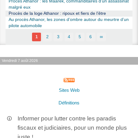
Procès Athanor : les Maarek, commanditaires d’un assassinat
malgré eux
Procès de la loge Athanor : ripoux et fiers de l’être
Au procès Athanor, les zones d’ombre autour du meurtre d’un
pilote automobile
1
2
3
4
5
6
∞
Vendredi 7 août 2026
Sites Web
Définitions
Informer pour lutter contre les paradis
fiscaux et judiciaires, pour un monde plus
juste !