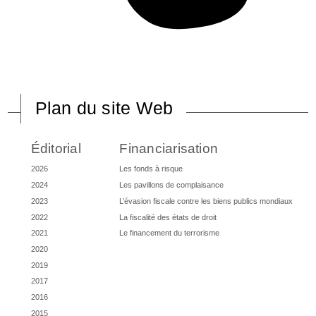
Plan du site Web
Éditorial
Financiarisation
2026
Les fonds à risque
2024
Les pavillons de complaisance
2023
L’évasion fiscale contre les biens publics mondiaux
2022
La fiscalité des états de droit
2021
Le financement du terrorisme
2020
2019
2017
2016
2015