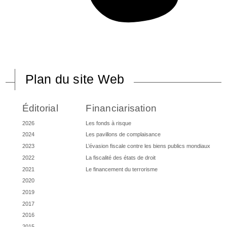
Plan du site Web
Éditorial
Financiarisation
2026
Les fonds à risque
2024
Les pavillons de complaisance
2023
L’évasion fiscale contre les biens publics mondiaux
2022
La fiscalité des états de droit
2021
Le financement du terrorisme
2020
2019
2017
2016
2015