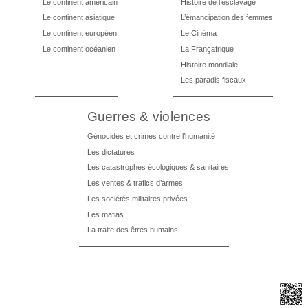
Le continent américain
Histoire de l’esclavage
Le continent asiatique
L’émancipation des femmes
Le continent européen
Le Cinéma
Le continent océanien
La Françafrique
Histoire mondiale
Les paradis fiscaux
Guerres & violences
Génocides et crimes contre l’humanité
Les dictatures
Les catastrophes écologiques & sanitaires
Les ventes & trafics d’armes
Les sociétés militaires privées
Les mafias
La traite des êtres humains