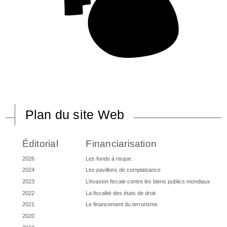
Plan du site Web
Éditorial
Financiarisation
2026
Les fonds à risque
2024
Les pavillons de complaisance
2023
L’évasion fiscale contre les biens publics mondiaux
2022
La fiscalité des états de droit
2021
Le financement du terrorisme
2020