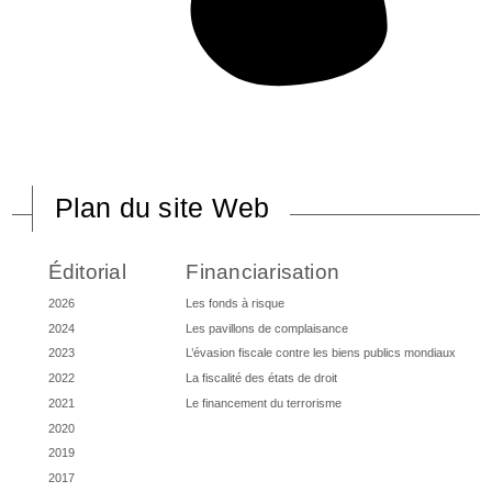
Plan du site Web
Éditorial
Financiarisation
2026
Les fonds à risque
2024
Les pavillons de complaisance
2023
L’évasion fiscale contre les biens publics mondiaux
2022
La fiscalité des états de droit
2021
Le financement du terrorisme
2020
2019
2017