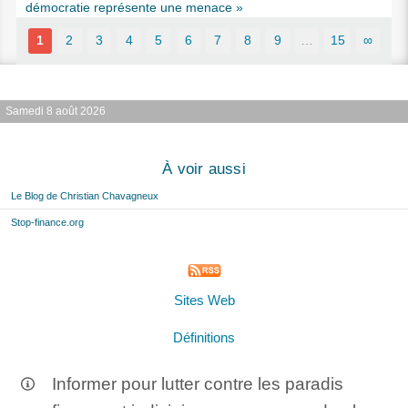
démocratie représente une menace »
1
2
3
4
5
6
7
8
9
…
15
∞
Samedi 8 août 2026
À voir aussi
Le Blog de Christian Chavagneux
Stop-finance.org
Sites Web
Définitions
Informer pour lutter contre les paradis