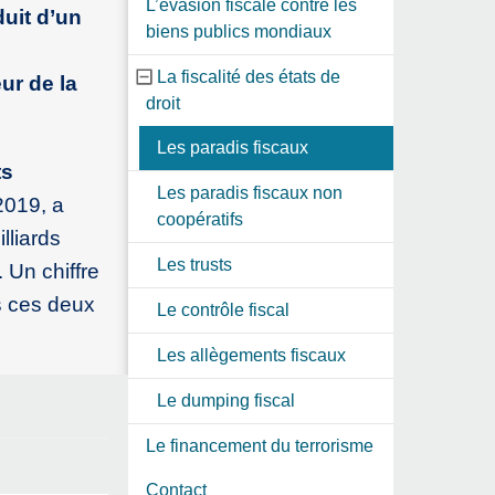
L’évasion fiscale contre les
uit d’un
biens publics mondiaux
La fiscalité des états de
ur de la
droit
Les paradis fiscaux
ts
Les paradis fiscaux non
2019, a
coopératifs
lliards
Les trusts
 Un chiffre
s ces deux
Le contrôle fiscal
Les allègements fiscaux
Le dumping fiscal
Le financement du terrorisme
Contact