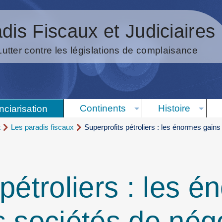
dis Fiscaux et Judiciaires
Lutter contre les législations de complaisance
Continents
Histoire
nciarisation
t
Les paradis fiscaux
Superprofits pétroliers : les énormes gain
pétroliers : les 
s sociétés de né