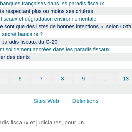
s banques françaises dans les paradis fiscaux
ts respectant plus ou moins ses critères
s fiscaux et dégradation environnementale
ne sont que des listes de bonnes intentions », selon Oxf
u secret bancaire ?
x paradis fiscaux du G-20
nt solidement ancrées dans les paradis fiscaux
cer des dents
5
6
7
8
9
…
13
Sites Web
Définitions
adis fiscaux et judiciaires, pour un