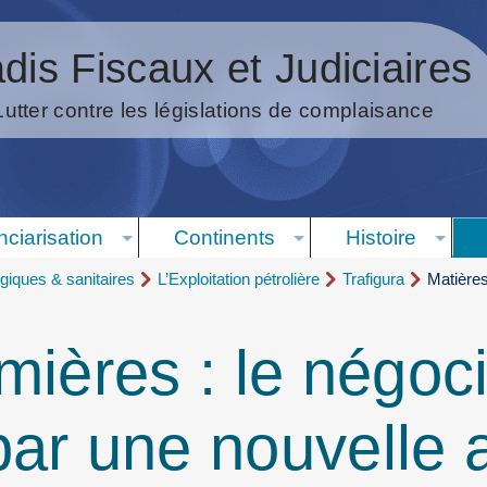
dis Fiscaux et Judiciaires
Lutter contre les législations de complaisance
nciarisation
Continents
Histoire
giques & sanitaires
L’Exploitation pétrolière
Trafigura
Matières
mières : le négoci
ar une nouvelle a