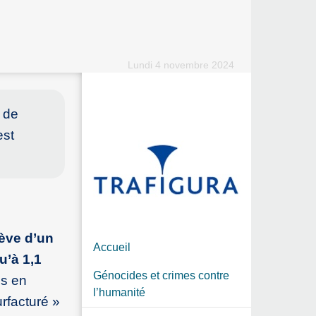
Lundi 4 novembre 2024
 de
est
ève d’un
Accueil
u’à 1,1
Génocides et crimes contre
és en
l’humanité
rfacturé »