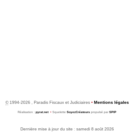
©
1994-2026 , Paradis Fiscaux et Judiciaires
•
Mentions légales
Réalisation :
pyrat.net
•
Squelette
SoyezCréateurs
propulsé par
SPIP
Dernière mise à jour du site : samedi 8 août 2026