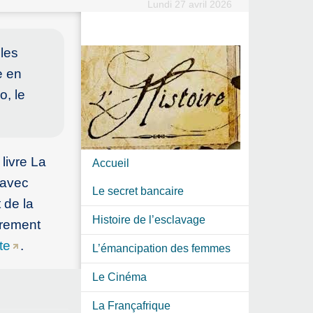
Lundi 27 avril 2026
 les
e en
o, le
livre La
Accueil
 avec
Le secret bancaire
 de la
Histoire de l’esclavage
èrement
te
.
L’émancipation des femmes
Le Cinéma
La Françafrique