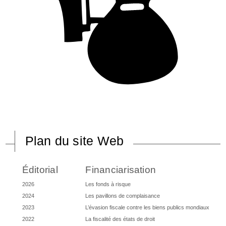
Plan du site Web
Éditorial
Financiarisation
2026
Les fonds à risque
2024
Les pavillons de complaisance
2023
L’évasion fiscale contre les biens publics mondiaux
2022
La fiscalité des états de droit