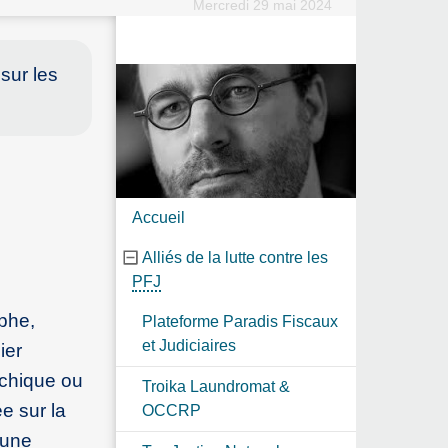
Mercredi 29 mai 2024
sur les
Accueil
Alliés de la lutte contre les
PFJ
ophe,
Plateforme Paradis Fiscaux
et Judiciaires
ier
ychique ou
Troika Laundromat &
e sur la
OCCRP
 une