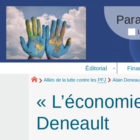
Para
Éditorial
Fina
Alliés de la lutte contre les
PFJ
Alain Deneaul
« L’économie
Deneault