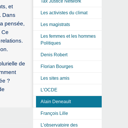
Tax Justice Network
ts, et
Les activistes du climat
e. Dans
la pensée,
Les magistrats
. Ce
Les femmes et les hommes
relations.
Politiques
ion.
Denis Robert
lurielle de
Florian Bourges
Comment
Les sites amis
ée ?
de
L’OCDE
Alain Deneault
François Lille
L’observatoire des