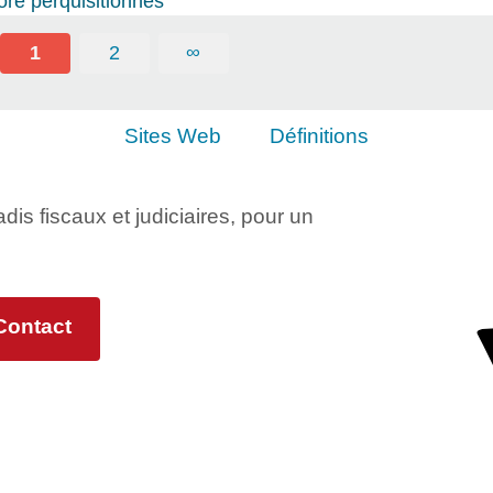
ore perquisitionnés
1
2
∞
Sites Web
Définitions
adis fiscaux et judiciaires, pour un
Contact