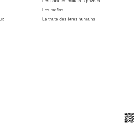
Les sociétés militaires privées
e
Les mafias
ux
La traite des êtres humains