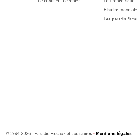
Le continent océanien
La Françafrique
Histoire mondial
Les paradis fisca
©
1994-2026 , Paradis Fiscaux et Judiciaires
•
Mentions légales