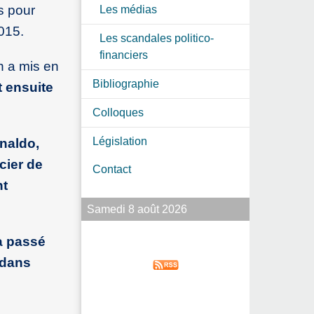
s pour
Les médias
015.
Les scandales politico-
financiers
n a mis en
Bibliographie
t ensuite
Colloques
Législation
naldo,
cier de
Contact
nt
Samedi 8 août 2026
 a passé
 dans