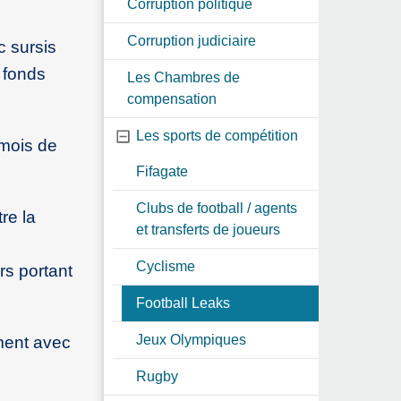
Corruption politique
Corruption judiciaire
c sursis
n fonds
Les Chambres de
compensation
Les sports de compétition
 mois de
Fifagate
Clubs de football / agents
re la
et transferts de joueurs
Cyclisme
rs portant
Football Leaks
Jeux Olympiques
ement avec
Rugby