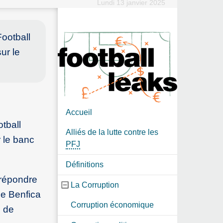
Lundi 13 janvier 2025
ootball
ur le
Accueil
tball
Alliés de la lutte contre les
 le banc
PFJ
Définitions
 répondre
La Corruption
le Benfica
Corruption économique
u de