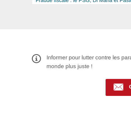
Fraude fiscale : le PSG, Di Maria et Past
Informer pour lutter contre les par
monde plus juste !