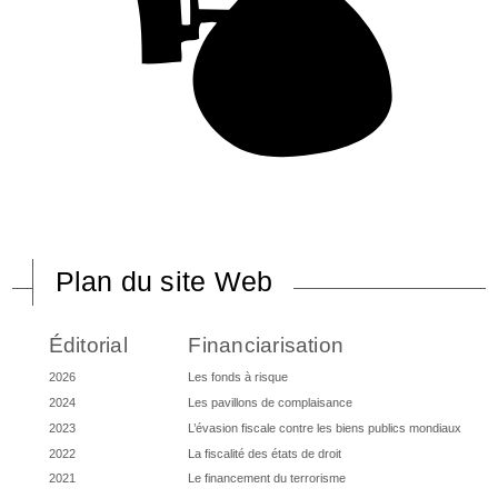
Plan du site Web
Éditorial
Financiarisation
2026
Les fonds à risque
2024
Les pavillons de complaisance
2023
L’évasion fiscale contre les biens publics mondiaux
2022
La fiscalité des états de droit
2021
Le financement du terrorisme