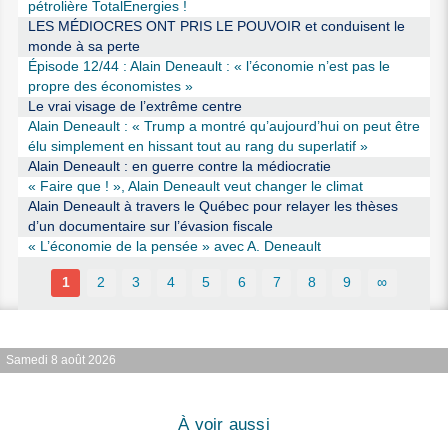
pétrolière TotalEnergies !
LES MÉDIOCRES ONT PRIS LE POUVOIR et conduisent le
monde à sa perte
Épisode 12/44 : Alain Deneault : « l’économie n’est pas le
propre des économistes »
Le vrai visage de l’extrême centre
Alain Deneault : « Trump a montré qu’aujourd’hui on peut être
élu simplement en hissant tout au rang du superlatif »
Alain Deneault : en guerre contre la médiocratie
« Faire que ! », Alain Deneault veut changer le climat
Alain Deneault à travers le Québec pour relayer les thèses
d’un documentaire sur l’évasion fiscale
« L’économie de la pensée » avec A. Deneault
1
2
3
4
5
6
7
8
9
∞
Samedi 8 août 2026
À voir aussi