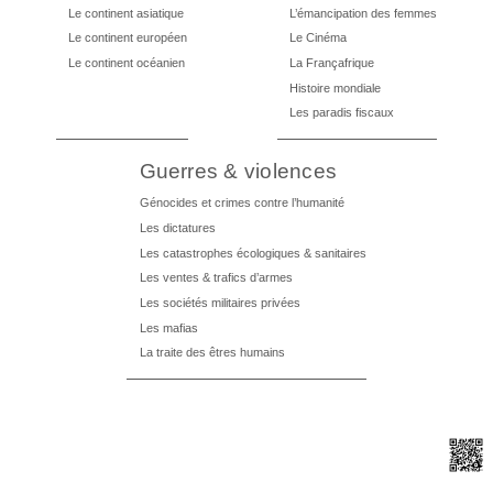
Le continent asiatique
L’émancipation des femmes
Le continent européen
Le Cinéma
Le continent océanien
La Françafrique
Histoire mondiale
Les paradis fiscaux
Guerres & violences
Génocides et crimes contre l’humanité
Les dictatures
Les catastrophes écologiques & sanitaires
Les ventes & trafics d’armes
Les sociétés militaires privées
Les mafias
La traite des êtres humains