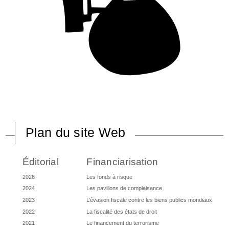
Plan du site Web
Éditorial
Financiarisation
2026
Les fonds à risque
2024
Les pavillons de complaisance
2023
L’évasion fiscale contre les biens publics mondiaux
2022
La fiscalité des états de droit
2021
Le financement du terrorisme