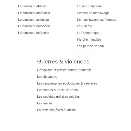
Le continent africain
Le secret bancaire
Le continent américain
Histoire de l’esclavage
Le continent asiatique
L’émancipation des femmes
Le continent européen
Le Cinéma
Le continent océanien
La Françafrique
Histoire mondiale
Les paradis fiscaux
Guerres & violences
Génocides et crimes contre l’humanité
Les dictatures
Les catastrophes écologiques & sanitaires
Les ventes & trafics d’armes
Les sociétés militaires privées
Les mafias
La traite des êtres humains