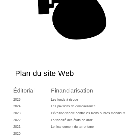
Plan du site Web
Éditorial
Financiarisation
2026
Les fonds à risque
2024
Les pavillons de complaisance
2023
L’évasion fiscale contre les biens publics mondiaux
2022
La fiscalité des états de droit
2021
Le financement du terrorisme
2020