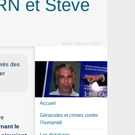
 RN et Steve
Mardi 3 février 2026
irés des
er
Accueil
Génocides et crimes contre
re
l’humanité
nant le
Les dictatures