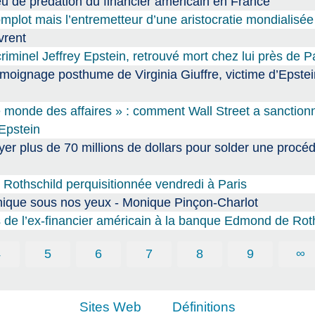
lieu de prédation du financier américain en France
complot mais l’entremetteur d’une aristocratie mondialisée
vrent
iminel Jeffrey Epstein, retrouvé mort chez lui près de P
témoignage posthume de Virginia Giuffre, victime d’Epste
le monde des affaires » : comment Wall Street a sanction
 Epstein
er plus de 70 millions de dollars pour solder une procé
Rothschild perquisitionnée vendredi à Paris
ique sous nos yeux - Monique Pinçon-Charlot
ls de l’ex-financier américain à la banque Edmond de Rot
4
5
6
7
8
9
∞
Sites Web
Définitions