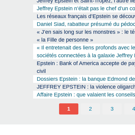
Jeffrey Epstein et Saint-Tropez, l’autre 
Jeffrey Epstein n’était pas le chef d’un 
Les réseaux français d’Epstein se décou
Daniel Siad, rabatteur présumé du pédocr
« J’en sais long sur les monstres » : le 
« la Fille de personne »
« Il entretenait des liens profonds avec 
sociétés connectées à la galaxie Jeffrey
Epstein : Bank of America accepte de pay
civil
Dossiers Epstein : la banque Edmond de 
JEFFREY EPSTEIN : la violence oligarch
Affaire Epstein : que valaient les consei
1
2
3