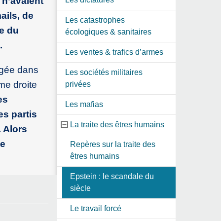
 n’avaient
ails, de
Les catastrophes
te du
écologiques & sanitaires
.
Les ventes & trafics d’armes
ngée dans
Les sociétés militaires
me droite
privées
es
Les mafias
s partis
La traite des êtres humains
 Alors
te
Repères sur la traite des
êtres humains
Epstein : le scandale du
siècle
Le travail forcé