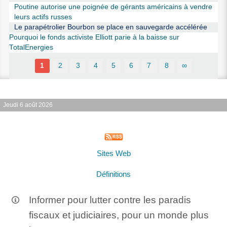
Poutine autorise une poignée de gérants américains à vendre
leurs actifs russes
Le parapétrolier Bourbon se place en sauvegarde accélérée
Pourquoi le fonds activiste Elliott parie à la baisse sur
TotalEnergies
1
2
3
4
5
6
7
8
∞
Jeudi 6 août 2026
Sites Web
Définitions
Informer pour lutter contre les paradis
fiscaux et judiciaires, pour un monde plus