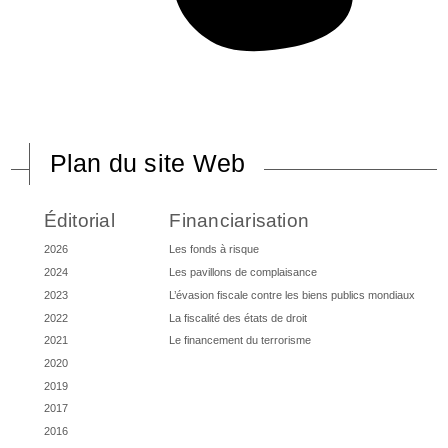
Plan du site Web
Éditorial
Financiarisation
2026
Les fonds à risque
2024
Les pavillons de complaisance
2023
L’évasion fiscale contre les biens publics mondiaux
2022
La fiscalité des états de droit
2021
Le financement du terrorisme
2020
2019
2017
2016