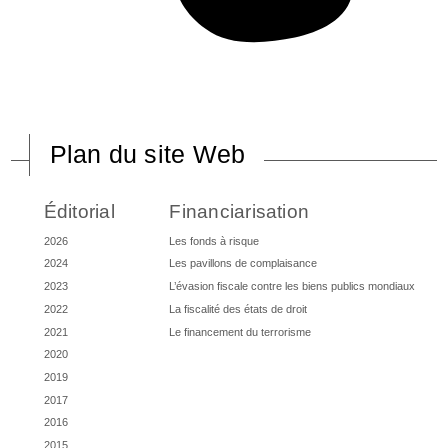
Plan du site Web
Éditorial
Financiarisation
2026
Les fonds à risque
2024
Les pavillons de complaisance
2023
L’évasion fiscale contre les biens publics mondiaux
2022
La fiscalité des états de droit
2021
Le financement du terrorisme
2020
2019
2017
2016
2015