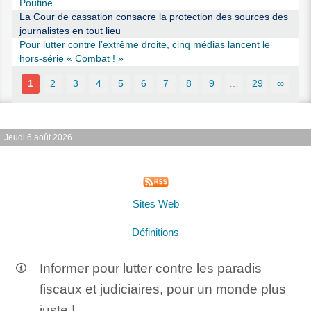
Poutine
La Cour de cassation consacre la protection des sources des
journalistes en tout lieu
Pour lutter contre l’extrême droite, cinq médias lancent le
hors-série « Combat ! »
1
2
3
4
5
6
7
8
9
…
29
∞
Jeudi 6 août 2026
Sites Web
Définitions
Informer pour lutter contre les paradis
fiscaux et judiciaires, pour un monde plus
juste !