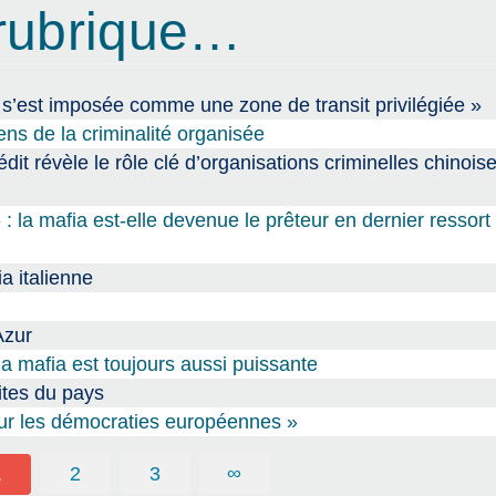
rubrique…
t s’est imposée comme une zone de transit privilégiée »
iens de la criminalité organisée
dit révèle le rôle clé d’organisations criminelles chinois
 : la mafia est-elle devenue le prêteur en dernier ressort
ia italienne
Azur
 la mafia est toujours aussi puissante
lites du pays
ur les démocraties européennes »
1
2
3
∞