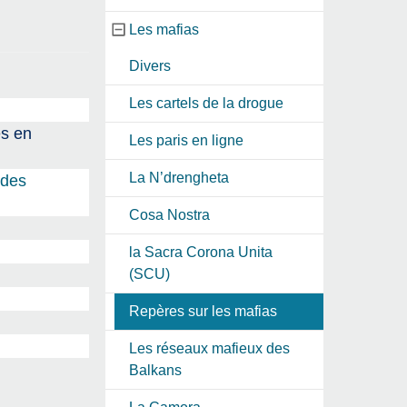
Les mafias
Divers
Les cartels de la drogue
es en
Les paris en ligne
La N’drengheta
 des
Cosa Nostra
la Sacra Corona Unita
(SCU)
Repères sur les mafias
Les réseaux mafieux des
Balkans