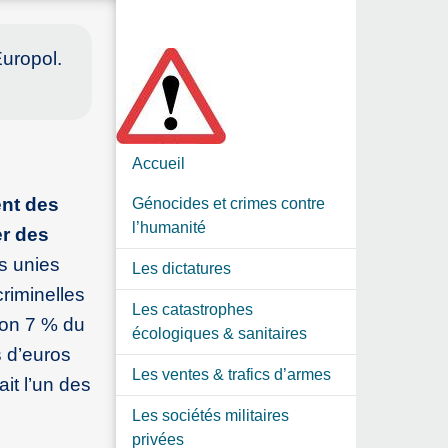
Europol.
Accueil
ent des
Génocides et crimes contre
l’humanité
er des
s unies
Les dictatures
criminelles
Les catastrophes
iron 7 % du
écologiques & sanitaires
s d’euros
Les ventes & trafics d’armes
ait l’un des
Les sociétés militaires
privées