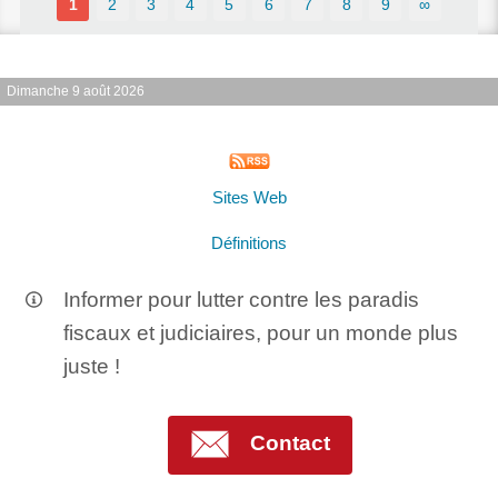
1
2
3
4
5
6
7
8
9
∞
Dimanche 9 août 2026
Sites Web
Définitions
Informer pour lutter contre les paradis
fiscaux et judiciaires, pour un monde plus
juste !
Contact