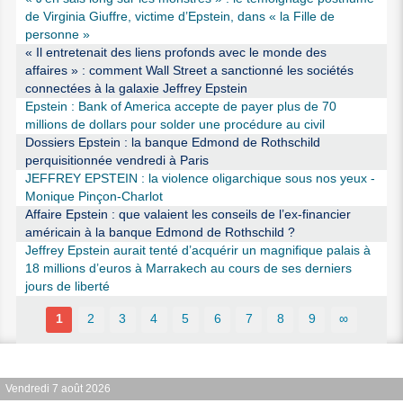
de Virginia Giuffre, victime d’Epstein, dans « la Fille de
personne »
« Il entretenait des liens profonds avec le monde des
affaires » : comment Wall Street a sanctionné les sociétés
connectées à la galaxie Jeffrey Epstein
Epstein : Bank of America accepte de payer plus de 70
millions de dollars pour solder une procédure au civil
Dossiers Epstein : la banque Edmond de Rothschild
perquisitionnée vendredi à Paris
JEFFREY EPSTEIN : la violence oligarchique sous nos yeux -
Monique Pinçon-Charlot
Affaire Epstein : que valaient les conseils de l’ex-financier
américain à la banque Edmond de Rothschild ?
Jeffrey Epstein aurait tenté d’acquérir un magnifique palais à
18 millions d’euros à Marrakech au cours de ses derniers
jours de liberté
1
2
3
4
5
6
7
8
9
∞
Vendredi 7 août 2026