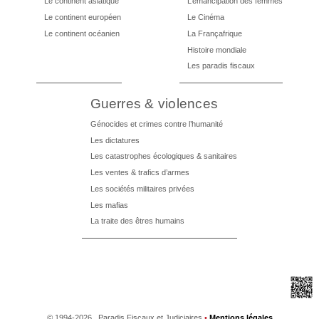
Le continent asiatique
L’émancipation des femmes
Le continent européen
Le Cinéma
Le continent océanien
La Françafrique
Histoire mondiale
Les paradis fiscaux
Guerres & violences
Génocides et crimes contre l’humanité
Les dictatures
Les catastrophes écologiques & sanitaires
Les ventes & trafics d’armes
Les sociétés militaires privées
Les mafias
La traite des êtres humains
©
1994-2026 , Paradis Fiscaux et Judiciaires
•
Mentions légales