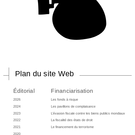
Plan du site Web
Éditorial
Financiarisation
2026
Les fonds à risque
2024
Les pavillons de complaisance
2023
L’évasion fiscale contre les biens publics mondiaux
2022
La fiscalité des états de droit
2021
Le financement du terrorisme
2020