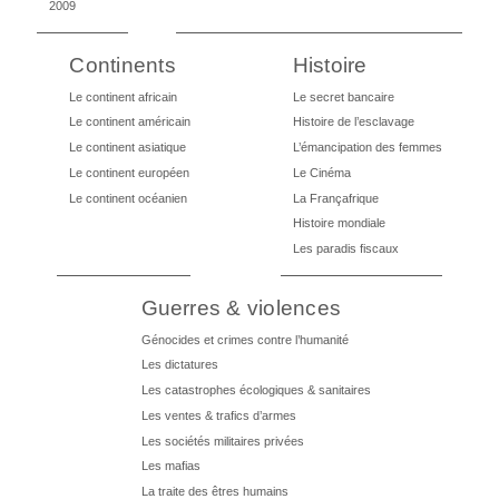
2009
Continents
Histoire
Le continent africain
Le secret bancaire
Le continent américain
Histoire de l’esclavage
Le continent asiatique
L’émancipation des femmes
Le continent européen
Le Cinéma
Le continent océanien
La Françafrique
Histoire mondiale
Les paradis fiscaux
Guerres & violences
Génocides et crimes contre l’humanité
Les dictatures
Les catastrophes écologiques & sanitaires
Les ventes & trafics d’armes
Les sociétés militaires privées
Les mafias
La traite des êtres humains