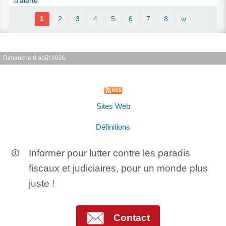
d’alerte
1
2
3
4
5
6
7
8
∞
Dimanche 9 août 2026
Sites Web
Définitions
Informer pour lutter contre les paradis
fiscaux et judiciaires, pour un monde plus
juste !
Contact