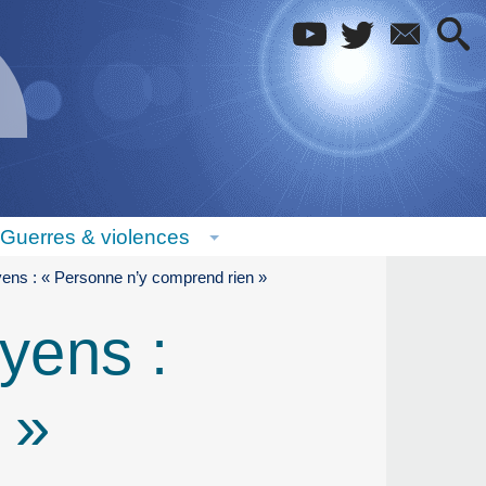
Guerres & violences
ens : « Personne n’y comprend rien »
yens :
 »