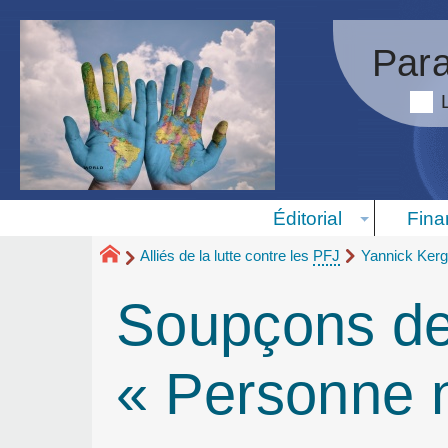
Para
Éditorial
Fina
Alliés de la lutte contre les
PFJ
Yannick Kerg
Soupçons de 
« Personne n