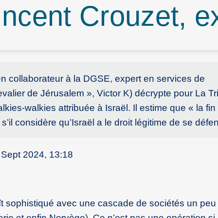
Vincent Crouzet, 
 collaborateur à la DGSE, expert en services de
valier de Jérusalem », Victor K) décrypte pour La T
kies-walkies attribuée à Israël. Il estime que « la fin
’il considère qu’Israël a le droit légitime de se défe
5 Sept 2024, 13:18
t sophistiqué avec une cascade de sociétés un peu 
ie et enfin Norvège). Ce n’est pas une opération si