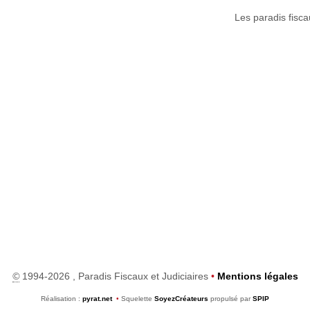
Les paradis fisca
©
1994-2026 , Paradis Fiscaux et Judiciaires
•
Mentions légales
Réalisation :
pyrat.net
•
Squelette
SoyezCréateurs
propulsé par
SPIP