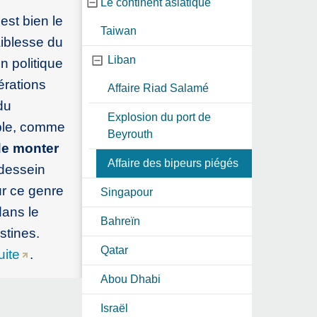
Le continent asiatique
est bien le
Taiwan
aiblesse du
Liban
n politique
érations
Affaire Riad Salamé
du
Explosion du port de
able, comme
Beyrouth
 de monter
Affaire des bipeurs piégés
 dessein
ur ce genre
Singapour
dans le
Bahreïn
stines.
Qatar
uite
.
Abou Dhabi
Israël