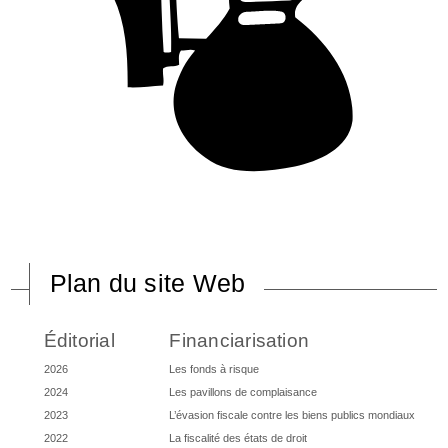
Plan du site Web
Éditorial
Financiarisation
2026
Les fonds à risque
2024
Les pavillons de complaisance
2023
L’évasion fiscale contre les biens publics mondiaux
2022
La fiscalité des états de droit