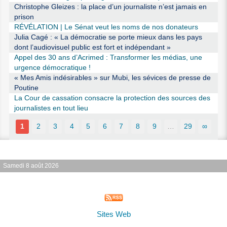
Christophe Gleizes : la place d’un journaliste n’est jamais en
prison
RÉVÉLATION | Le Sénat veut les noms de nos donateurs
Julia Cagé : « La démocratie se porte mieux dans les pays
dont l’audiovisuel public est fort et indépendant »
Appel des 30 ans d’Acrimed : Transformer les médias, une
urgence démocratique !
« Mes Amis indésirables » sur Mubi, les sévices de presse de
Poutine
La Cour de cassation consacre la protection des sources des
journalistes en tout lieu
1
2
3
4
5
6
7
8
9
…
29
∞
Samedi 8 août 2026
Sites Web