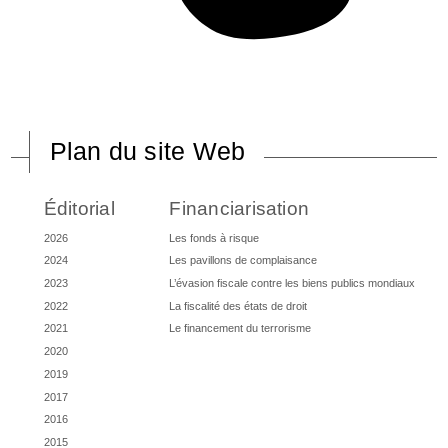
Plan du site Web
Éditorial
Financiarisation
2026
Les fonds à risque
2024
Les pavillons de complaisance
2023
L’évasion fiscale contre les biens publics mondiaux
2022
La fiscalité des états de droit
2021
Le financement du terrorisme
2020
2019
2017
2016
2015