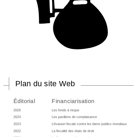
Plan du site Web
Éditorial
Financiarisation
2026
Les fonds à risque
2024
Les pavillons de complaisance
2023
L’évasion fiscale contre les biens publics mondiaux
2022
La fiscalité des états de droit